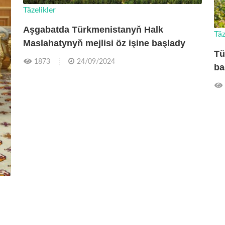
Täzelikler
Aşgabatda Türkmenistanyň Halk
Täz
Maslahatynyň mejlisi öz işine başlady
Tü
1873
24/09/2024
ba