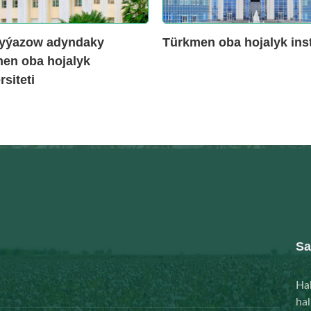
yýazow adyndaky
Türkmen oba hojalyk inst
en oba hojalyk
siteti
Sa
Hal
ha
şäh
(+9
Edaralarymyz