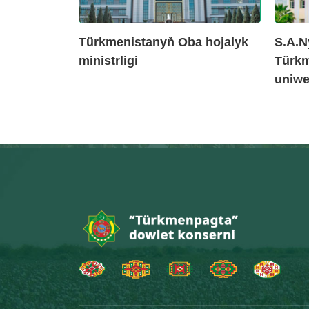
Türkmenistanyň Oba hojalyk
S.A.N
ministrligi
Türkm
uniwer
Baş sahypa