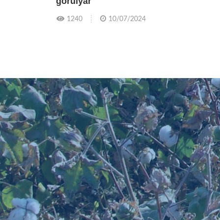
görülýär
1240
10/07/2024
Pähim
r!