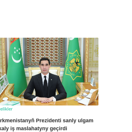
elikler
rkmenistanyň Prezidenti sanly ulgam
kaly iş maslahatyny geçirdi