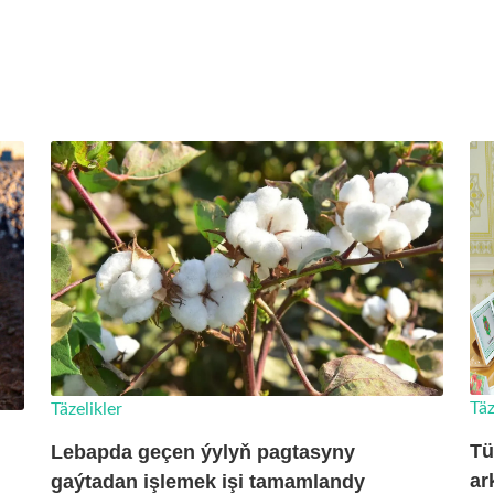
Täz
Täzelikler
Tü
Lebapda geçen ýylyň pagtasyny
ar
gaýtadan işlemek işi tamamlandy