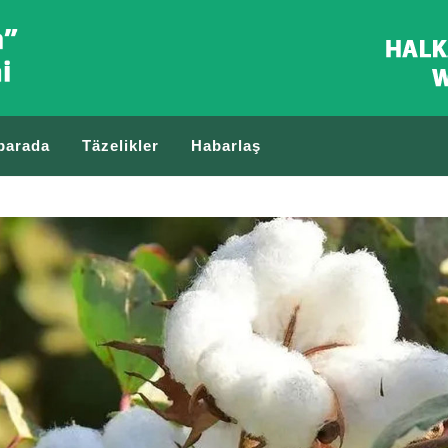
barada
Täzelikler
Habarlaş