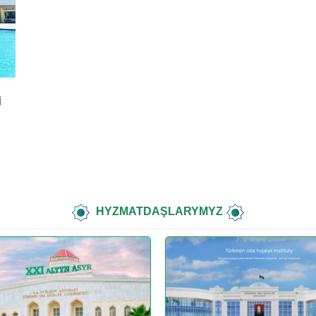
i
HYZMATDAŞLARYMYZ