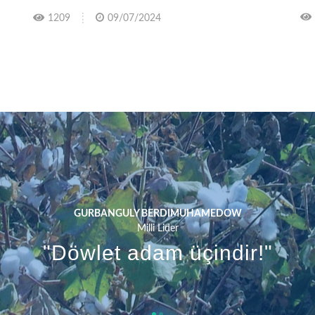
1209
09/07/2024
 paýhas ummany - Magtymguly 