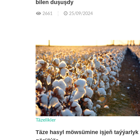
bilen duşuşdy
2661
25/09/2024
Täzelikler
Täze hasyl möwsümine işjeň taýýarlyk