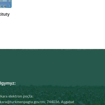
ituty
lgymyz:
kara elektron poçta:
lkara@turkmenpagta.gov.tm; 744036, Aşgabat
eriniň Arçabil köçesiniň 92-nji jaýy Telefon:
93 12) 44-78-26; Faks: 44-78-68