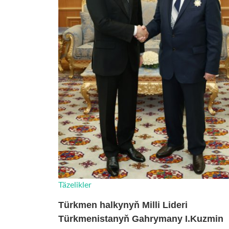
Täzelikler
Türkmen halkynyň Milli Lideri
Türkmenistanyň Gahrymany I.Kuzmin